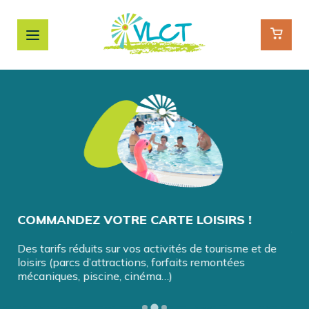
COMMANDEZ VOTRE CARTE LOISIRS !
RÉ
VA
Des tarifs réduits sur vos activités de tourisme et de
loisirs (parcs d’attractions, forfaits remontées
des
Bén
mécaniques, piscine, cinéma…)
-Val
réd