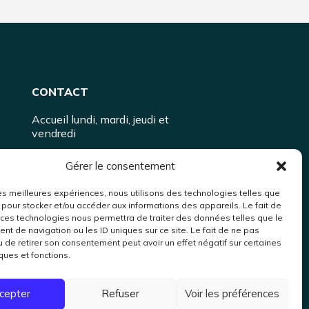
CONTACT
Accueil lundi, mardi, jeudi et
vendredi
18 rue de l'Oiselet
Gérer le consentement
37550
SAINT AVERTIN
02 47 20 96 36
 les meilleures expériences, nous utilisons des technologies telles que
 pour stocker et/ou accéder aux informations des appareils. Le fait de
contact@vlct.fr
 ces technologies nous permettra de traiter des données telles que le
t de navigation ou les ID uniques sur ce site. Le fait de ne pas
u de retirer son consentement peut avoir un effet négatif sur certaines
ques et fonctions.
cepter
Refuser
Voir les préférences