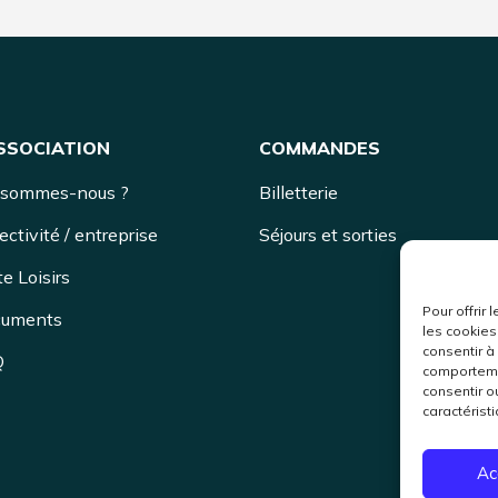
ASSOCIATION
COMMANDES
 sommes-nous ?
Billetterie
ectivité / entreprise
Séjours et sorties
e Loisirs
Pour offrir
uments
les cookies
consentir à
Q
comportemen
consentir o
caractéristi
Ac