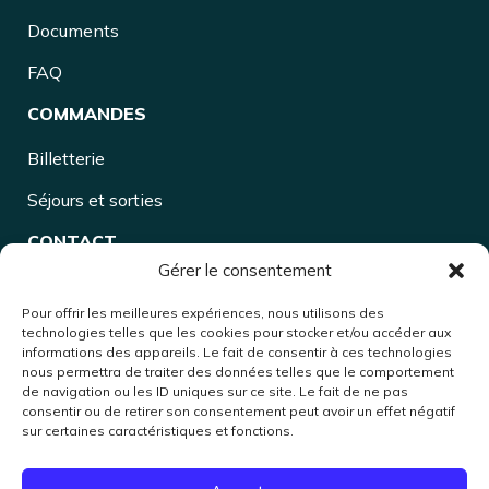
Documents
FAQ
COMMANDES
Billetterie
Séjours et sorties
CONTACT
Gérer le consentement
Accueil lundi, mardi, jeudi et vendredi
Pour offrir les meilleures expériences, nous utilisons des
18 rue de l'Oiselet
technologies telles que les cookies pour stocker et/ou accéder aux
37550
SAINT AVERTIN
informations des appareils. Le fait de consentir à ces technologies
nous permettra de traiter des données telles que le comportement
02 47 20 96 36
de navigation ou les ID uniques sur ce site. Le fait de ne pas
contact@vlct.fr
consentir ou de retirer son consentement peut avoir un effet négatif
sur certaines caractéristiques et fonctions.